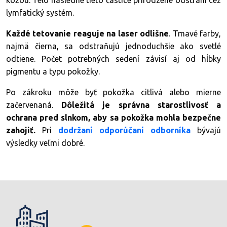
kožou. Telo následne tieto častice prirodzene odstráni cez
lymfatický systém.
Každé tetovanie reaguje na laser odlišne
. Tmavé farby,
najmä čierna, sa odstraňujú jednoduchšie ako svetlé
odtiene. Počet potrebných sedení závisí aj od hĺbky
pigmentu a typu pokožky.
Po zákroku môže byť pokožka citlivá alebo mierne
začervenaná.
Dôležitá je správna starostlivosť a
ochrana pred slnkom, aby sa pokožka mohla bezpečne
zahojiť.
Pri
dodržaní odporúčaní odborníka
bývajú
výsledky veľmi dobré.