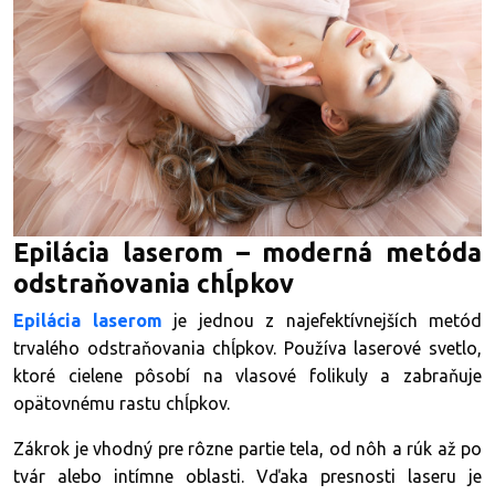
Epilácia laserom – moderná metóda
odstraňovania chĺpkov
Epilácia laserom
je jednou z najefektívnejších metód
trvalého odstraňovania chĺpkov. Používa laserové svetlo,
ktoré cielene pôsobí na vlasové folikuly a zabraňuje
opätovnému rastu chĺpkov.
Zákrok je vhodný pre rôzne partie tela, od nôh a rúk až po
tvár alebo intímne oblasti. Vďaka presnosti laseru je