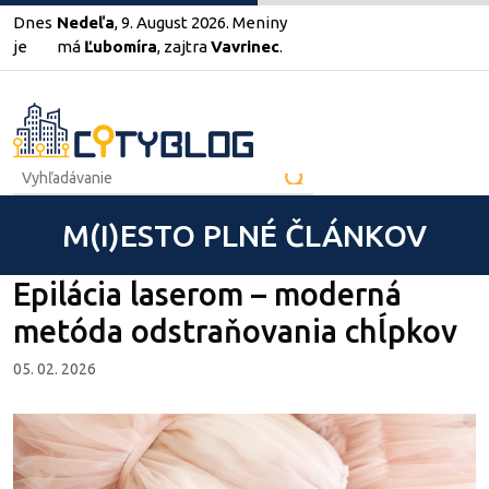
Dnes
Nedeľa
, 9. August 2026.
Meniny
je
má
Ľubomíra
, zajtra
Vavrinec
.
M(I)ESTO PLNÉ ČLÁNKOV
Epilácia laserom – moderná
metóda odstraňovania chĺpkov
05. 02. 2026