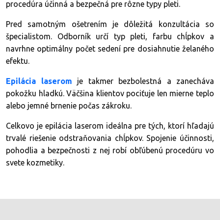
procedúra účinná a bezpečná pre rôzne typy pleti.
Pred samotným ošetrením je dôležitá konzultácia so
špecialistom. Odborník určí typ pleti, farbu chĺpkov a
navrhne optimálny počet sedení pre dosiahnutie želaného
efektu.
Epilácia laserom
je takmer bezbolestná a zanecháva
pokožku hladkú. Väčšina klientov pociťuje len mierne teplo
alebo jemné brnenie počas zákroku.
Celkovo je epilácia laserom ideálna pre tých, ktorí hľadajú
trvalé riešenie odstraňovania chĺpkov. Spojenie účinnosti,
pohodlia a bezpečnosti z nej robí obľúbenú procedúru vo
svete kozmetiky.