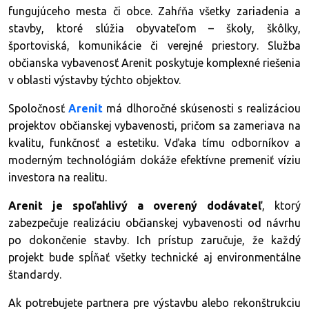
fungujúceho mesta či obce. Zahŕňa všetky zariadenia a
stavby, ktoré slúžia obyvateľom – školy, škôlky,
športoviská, komunikácie či verejné priestory. Služba
občianska vybavenosť Arenit poskytuje komplexné riešenia
v oblasti výstavby týchto objektov.
Spoločnosť
Arenit
má dlhoročné skúsenosti s realizáciou
projektov občianskej vybavenosti, pričom sa zameriava na
kvalitu, funkčnosť a estetiku. Vďaka tímu odborníkov a
moderným technológiám dokáže efektívne premeniť víziu
investora na realitu.
Arenit je spoľahlivý a overený dodávateľ
, ktorý
zabezpečuje realizáciu občianskej vybavenosti od návrhu
po dokončenie stavby. Ich prístup zaručuje, že každý
projekt bude spĺňať všetky technické aj environmentálne
štandardy.
Ak potrebujete partnera pre výstavbu alebo rekonštrukciu