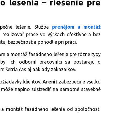
 lešenia – riešenie pre
zpečné lešenie. Služba
prenájom a montáž
realizovať práce vo výškach efektívne a bez
itu, bezpečnosť a pohodlie pri práci.
om a montáž fasádneho lešenia pre rôzne typy
y. Ich odborní pracovníci sa postarajú o
m šetria čas aj náklady zákazníkov.
požiadavky klientov.
Arenit
zabezpečuje všetko
a môže naplno sústrediť na samotné stavebné
om a montáž fasádneho lešenia od spoločnosti