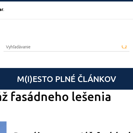
ar
.
M(I)ESTO PLNÉ ČLÁNKOV
ž fasádneho lešenia