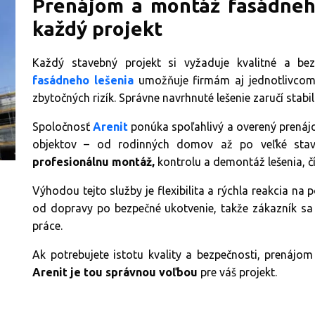
Prenájom a montáž fasádneho
každý projekt
Každý stavebný projekt si vyžaduje kvalitné a be
fasádneho lešenia
umožňuje firmám aj jednotlivcom 
zbytočných rizík. Správne navrhnuté lešenie zaručí stabil
Spoločnosť
Arenit
ponúka spoľahlivý a overený prenáj
objektov – od rodinných domov až po veľké stavb
profesionálnu montáž,
kontrolu a demontáž lešenia, čí
Výhodou tejto služby je flexibilita a rýchla reakcia na 
od dopravy po bezpečné ukotvenie, takže zákazník s
práce.
Ak potrebujete istotu kvality a bezpečnosti, prenáj
Arenit je tou správnou voľbou
pre váš projekt.